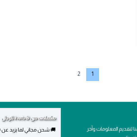
2
1
مكملات من ®iherb للرجال
ا لتقديم المعلومات وآخر
🚚 شحن مجاني لما يزيد عن 250.00 ر.س