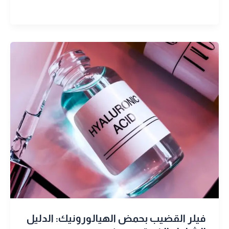
فيلر القضيب بحمض الهيالورونيك: الدليل