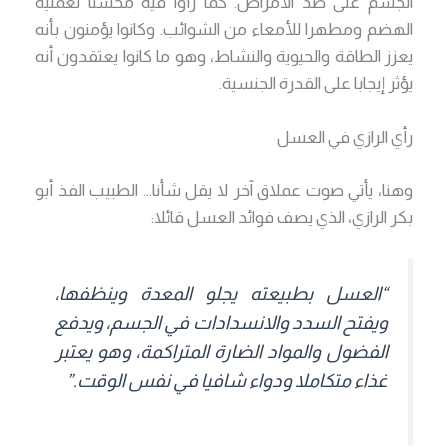
الجسم على صد الأمراض. كما رأوا فيه محسنا لعملية
الهضم ومطهرا للأمعاء من الشوائب. وكانوا يؤمنون بأنه
يعزز الطاقة والحيوية والنشاط، وهو ما كانوا يعتقدون أنه
يؤثر إيجابا على القدرة الجنسية.
رأي الرازي في العسل
وهنا، يأتي صوت عملاق آخر لا يقل شأنا… الطبيب الفذ أبو
بكر الرازي، الذي يصف فوائد العسل قائلا:
“العسل بطبيعته يجلو المعدة وينظفها،
ويفتح السدد والانسدادات في الجسم، ويدفع
الفضول والمواد الضارة المتراكمة، وهو يعتبر
غذاء متكاملا ودواء شافيا في نفس الوقت.”