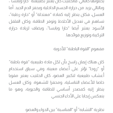
يحللونها كالتالي: فالحلتيت كان يعتبر بطبيعته “حارا ويابسا”،
وبالتالي يزيد من حرارة الجسم الداخلية ويحفز الدم الجيد. أما
العسل، فكان ينظر إليه كمادة “معتدلة” أو “حارة رطبة”،
تساهم في تعديل الأخلاط وتوفر الطاقة. وكان الفلفل
الأسود يعتبر أيضا “حارا ويابسا”، ويضاف لزيادة حرارة
التركيبة وتوزيع فوائدها.
مفهوم “القوة الباطنة” للأدوية
كان هناك إيمان راسخ بأن لكل مادة طبيعية “قوة باطنة”
أو “روحا” تؤثر على أعضاء معينة. وفي سياق استخدام
أعشاب طبيعية لتكبير العضو، كان الحلتيت يعتبر مقويا
خاصا للأعضاء التناسلية، ومحفزا للشهوة. وكان العسل
ينظر إليه كمصدر أساسي للطاقة والحيوية، وهو ما
ينعكس إيجابا على الأداء الجنسي.
نظرية “التشابه” أو “المناسبة” بين الدواء والعضو