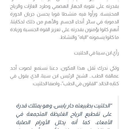
بقدرته على تقوية الجهاز الهضمي وطرد الغازات والرياح
المحتبسة. ورأوا فيه منشطا قويا يحسن جريان الدورة
الدموية في سائر أنحاء الجسم. والأهم من ذلك لحكايتنا،
أنهم كانوا يؤمنون بقدرته على تعزيز القوة الجنسية وزيادة
ما كانوا يسمونه “الباه” والنشاط.
رأي ابن سينا في الحلتيت
ولكي ندرك ثقل هذا المكون، دعنا نستمع لصوت أحد
عمالقة الطب… الشيخ الرئيس ابن سينا، الذي يقول في
كتابه الخالد “القانون في الطب”، واصفا الحلتيت:
“الحلتيت بطبيعته حار يابس، وهو يمتلك قدرة
على تقطيع الرياح الغليظة المتجمعة في
الأمعاء، كما أنه يحلل الأورام الصلبة