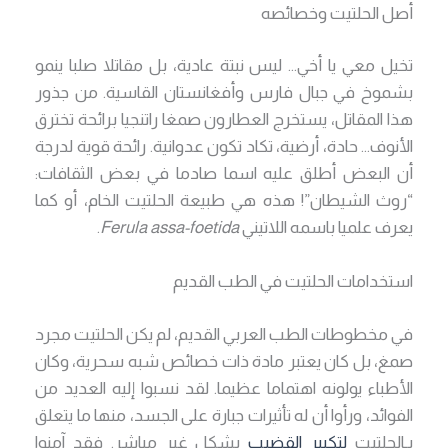
أصل الحلتيت وخصائصه
تخيل معي يا أخي… ليس نبتة عادية، بل مقاتلا صلبا ينمو
بشموخ في جبال فارس وأفغانستان القاسية. من جذور
هذا المقاتل، يستخرج العطارون صمغا راتنجيا برائحة تخترق
الأنوف… حادة، أرضية، تكاد تكون عدوانية. رائحة قوية لدرجة
أن البعض أطلق عليه اسما صادما في بعض الثقافات:
“روث الشيطان”! هذه هي طبيعة الحلتيت الخام، أو كما
يعرف علميا باسمه اللاتيني
Ferula assa-foetida
.
استخدامات الحلتيت في الطب القديم
في مخطوطات الطب العربي القديم، لم يكن الحلتيت مجرد
صمغ، بل كان يعتبر مادة ذات خصائص شبه سحرية، وكان
الأطباء يولونه اهتماما عظيما. لقد نسبوا إليه العديد من
الفوائد، ورأوا أن له تأثيرات جبارة على الجسد، منها ما يتعلق
بـالحلتيت
لتكبير القضيب
بشكل غير مباشر. فقد آمنوا