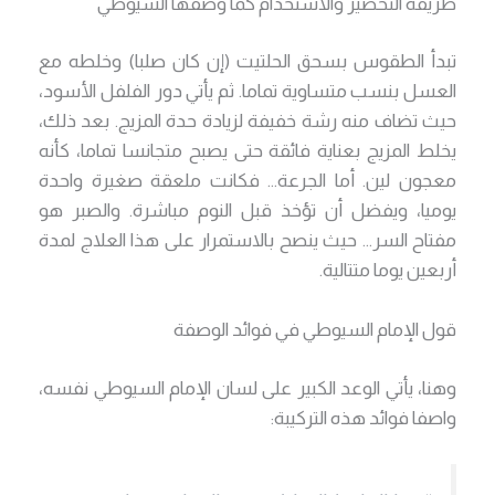
طريقة التحضير والاستخدام كما وصفها السيوطي
تبدأ الطقوس بسحق الحلتيت (إن كان صلبا) وخلطه مع
العسل بنسب متساوية تماما. ثم يأتي دور الفلفل الأسود،
حيث تضاف منه رشة خفيفة لزيادة حدة المزيج. بعد ذلك،
يخلط المزيج بعناية فائقة حتى يصبح متجانسا تماما، كأنه
معجون لين. أما الجرعة… فكانت ملعقة صغيرة واحدة
يوميا، ويفضل أن تؤخذ قبل النوم مباشرة. والصبر هو
مفتاح السر… حيث ينصح بالاستمرار على هذا العلاج لمدة
أربعين يوما متتالية.
قول الإمام السيوطي في فوائد الوصفة
وهنا، يأتي الوعد الكبير على لسان الإمام السيوطي نفسه،
واصفا فوائد هذه التركيبة: