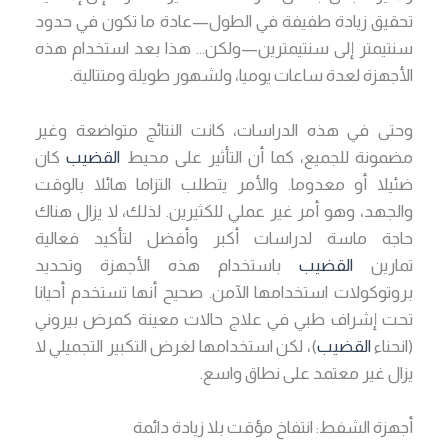
تحقيق زيادة طفيفة في الطول—عادة ما تكون في حدود
سنتيمتر إلى سنتيمترين—ولكن… هذا بعد استخدام هذه
الأجهزة لعدة ساعات يوميا، ولشهور طويلة ومتتالية.
وحتى في هذه الدراسات، كانت النتائج متواضعة وغير
مضمونة للجميع، كما أن التأثير على محيط
القضيب
كان
ضئيلا أو معدوما. والأمر يتطلب التزاما هائلا بالوقت
والجهد، وهو أمر غير عملي للكثيرين. لذلك، لا يزال هناك
حاجة ماسة لدراسات أكبر وأفضل لتأكيد فعالية
تمارين
القضيب
باستخدام هذه الأجهزة وتحديد
بروتوكولات استخدامها الآمن. صحيح أنها تستخدم أحيانا
تحت إشراف طبي في علاج حالات معينة كمرض بيروني
(انحناء
القضيب
)، لكن استخدامها لغرض التكبير التجميلي لا
يزال غير معتمد على نطاق واسع.
أجهزة الشفط: انتفاخ مؤقت بلا زيادة دائمة