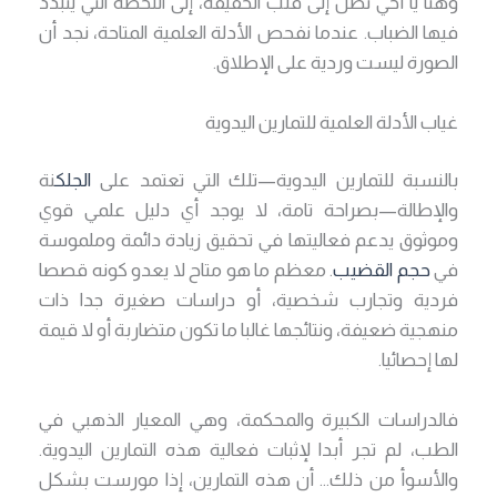
وهنا يا أخي نصل إلى قلب الحقيقة، إلى اللحظة التي يتبدد
فيها الضباب. عندما نفحص الأدلة العلمية المتاحة، نجد أن
الصورة ليست وردية على الإطلاق.
غياب الأدلة العلمية للتمارين اليدوية
بالنسبة للتمارين اليدوية—تلك التي تعتمد على
الجلك
نة
والإطالة—بصراحة تامة، لا يوجد أي دليل علمي قوي
وموثوق يدعم فعاليتها في تحقيق زيادة دائمة وملموسة
في
حجم القضيب
. معظم ما هو متاح لا يعدو كونه قصصا
فردية وتجارب شخصية، أو دراسات صغيرة جدا ذات
منهجية ضعيفة، ونتائجها غالبا ما تكون متضاربة أو لا قيمة
لها إحصائيا.
فالدراسات الكبيرة والمحكمة، وهي المعيار الذهبي في
الطب، لم تجر أبدا لإثبات فعالية هذه التمارين اليدوية.
والأسوأ من ذلك… أن هذه التمارين، إذا مورست بشكل