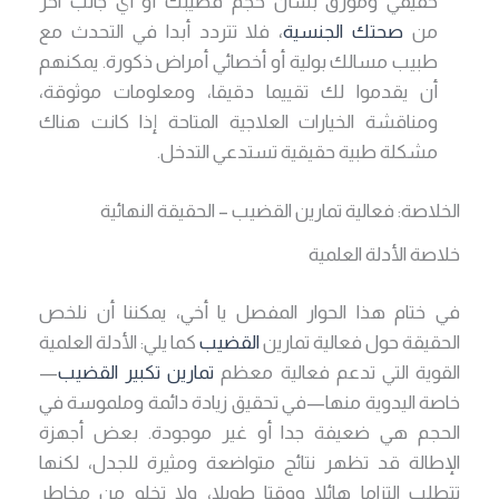
حقيقي ومؤرق بشأن حجم قضيبك أو أي جانب آخر
من
صحتك الجنسية
، فلا تتردد أبدا في التحدث مع
طبيب مسالك بولية أو أخصائي أمراض ذكورة. يمكنهم
أن يقدموا لك تقييما دقيقا، ومعلومات موثوقة،
ومناقشة الخيارات العلاجية المتاحة إذا كانت هناك
مشكلة طبية حقيقية تستدعي التدخل.
الخلاصة: فعالية تمارين القضيب – الحقيقة النهائية
خلاصة الأدلة العلمية
في ختام هذا الحوار المفصل يا أخي، يمكننا أن نلخص
الحقيقة حول فعالية تمارين
القضيب
كما يلي: الأدلة العلمية
القوية التي تدعم فعالية معظم
تمارين تكبير القضيب
—
خاصة اليدوية منها—في تحقيق زيادة دائمة وملموسة في
الحجم هي ضعيفة جدا أو غير موجودة. بعض أجهزة
الإطالة قد تظهر نتائج متواضعة ومثيرة للجدل، لكنها
تتطلب التزاما هائلا ووقتا طويلا، ولا تخلو من مخاطر