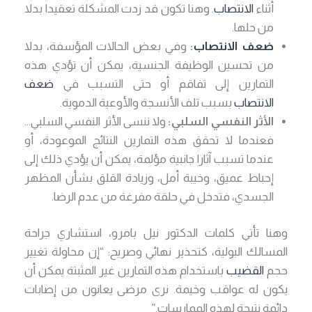
أثناء
الانتصاب
. وهنا تكون قد زدت المشكلة تعقيدا بدلا
من حلها.
ضعف الانتصاب
:
وفي بعض الحالات المؤسفة، بدلا
من تحسين الوظيفة الجنسية، يمكن أن تؤدي هذه
التمارين إلى تفاقم أو حتى التسبب في
ضعف
الانتصاب
بسبب تلف الأنسجة والأوعية الدموية.
الأثر النفسي السلبي:
ولا ننسى الأثر النفسي السلبي…
فعندما لا تحقق هذه التمارين النتائج الموعودة، أو
عندما تسبب آثارا جانبية مؤلمة، يمكن أن يؤدي ذلك إلى
إحباط عميق، وخيبة أمل، وزيادة القلق بشأن المظهر
الجسدي، فتدخل في حلقة مفرغة من عدم الرضا.
وهنا تأتي كلمات الدكتور نيل بامرو، استشاري جراحة
المسالك البولية، كتحذير نهائي وصريح: “إن محاولة تغيير
حجم
القضيب
باستخدام هذه التمارين غير المثبتة يمكن أن
يكون له عواقب وخيمة. نرى مرضى يعانون من إصابات
دائمة نتيجة لهذه الممارسات.”