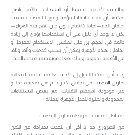
وبالنسبة لأجهزة الشفط أو ال
مضخات
، فالأمر واضح.
يمكنها أن تسبب انتفاخا مؤقتا وفوريا للقضيب بسبب
احتقان الدم—تماما كانتفاخ بالون حين تنفخ فيه الهواء—
لكن لا يوجد أي دليل على أن استخدامها يؤدي إلى زيادة
دائمة في الحجم. بل على العكس، الاستخدام المفرط أو
الخاطئ لهذه الأجهزة يمكن أن يسبب كدمات وألما وتلفا
في الأوعية الدموية، ويترك بقعا دموية صغيرة تحت الجلد.
إذا يا أخي، يمكننا القول إن الأدلة العلمية الداعمة لـفعالية
تمارين
القضيب
في تحقيق تكبير دائم هي ضعيفة جدا أو
غير موجودة لمعظم التقنيات، مع بعض الاستثناءات
المحدودة والمثيرة للجدل لأجهزة الإطالة.
المخاطر المحتملة المرتبطة بتمارين القضيب
من الضروري جدا يا أخي أن نتحدث بصراحة عن الثمن