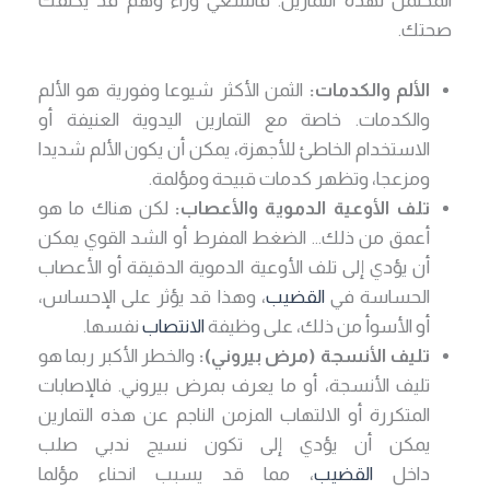
المحتمل لهذه التمارين. فالسعي وراء وهم قد يكلفك
صحتك.
الألم والكدمات:
الثمن الأكثر شيوعا وفورية هو الألم
والكدمات. خاصة مع التمارين اليدوية العنيفة أو
الاستخدام الخاطئ للأجهزة، يمكن أن يكون الألم شديدا
ومزعجا، وتظهر كدمات قبيحة ومؤلمة.
تلف الأوعية الدموية والأعصاب:
لكن هناك ما هو
أعمق من ذلك… الضغط المفرط أو الشد القوي يمكن
أن يؤدي إلى تلف الأوعية الدموية الدقيقة أو الأعصاب
الحساسة في
القضيب
، وهذا قد يؤثر على الإحساس،
أو الأسوأ من ذلك، على وظيفة
الانتصاب
نفسها.
تليف الأنسجة (مرض بيروني):
والخطر الأكبر ربما هو
تليف الأنسجة، أو ما يعرف بمرض بيروني. فالإصابات
المتكررة أو الالتهاب المزمن الناجم عن هذه التمارين
يمكن أن يؤدي إلى تكون نسيج ندبي صلب
داخل
القضيب
، مما قد يسبب انحناء مؤلما