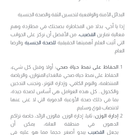
البدائل الآمنة والواقعية لتحسين الثقة والصحة الجنسية
إذا يا أخي، بدلا من المخاطرة بصحتك في مطاردة وهم
فعالية تمارين
القضيب
، من الأفضل أن نركز على الجوانب
التي أثبت العلم أهميتها الحقيقية
للصحة الجنسية
والرضا
العام.
الحفاظ على نمط حياة صحي:
أولا وقبل كل شيء،
الحفاظ على نمط حياة صحي. فالغذاء المتوازن، والرياضة
المنتظمة، والنوم الكافي، وإدارة التوتر، وتجنب التدخين
والكحول… كل هذه العوامل هي أساس لصحة جيدة،
بما في ذلك صحة الأوعية الدموية التي لا غنى عنها
لانتصاب قوي وسليم.
إدارة الوزن:
ثانيا، إدارة الوزن. فالوزن الزائد، خاصة تراكم
الدهون في منطقة العانة، يمكن أن
يجعل
القضيب
يبدو أصغر حجما مما هو عليه في