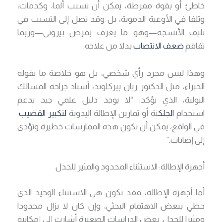
خاطئ أو بقوة مفرطة، يمكن أن تسبب ألما، وكدمات،
وتلفا في الأوعية الدموية، بل وقد تصل إلى التسبب في
تليف الأنسجة—وهو ما يعرف بمرض بيروني—وربما
تفاقم
ضعف الانتصاب
بدلا من علاجه.
وهذا ليس مجرد رأي شخصي، بل هو خلاصة ما يقوله
الخبراء، مثل الدكتور ريان بيركلوند، أستاذ جراحة المسالك
البولية، الذي يؤكد: “لا يوجد دليل علمي جيد يدعم
استخدام
الجلك
نة أو تمارين الإطالة اليدوية
لتكبير القضيب
.
في الواقع، يمكن أن تكون هذه الممارسات خطيرة وتؤدي
إلى إصابات.”
أجهزة الإطالة: الاستثناء المحدود والمثير للجدل
أما أجهزة الإطالة، فقد تكون هي الاستثناء الوحيد الذي
حظي ببعض الاهتمام البحثي، وإن كان لا يزال محدودا
ومثيرا للجدل. بعض الدراسات الصغيرة أشارت إلى إمكانية