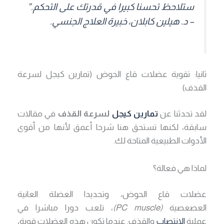
ستلاحظ تحسنا كبيرا في قدرتك على التحكم.”
– د. هيلين كابلان، خبيرة العلاج الجنسي.
ثانيا: تقوية عضلات قاع الحوض (تمارين كيجل لسرعة
القذف)
لقد تحدثنا عن
تمارين كيجل
لسرعة القذف
في مقالات
سابقة، لكنها تستحق هنا شرحا أعمق لأنها من أقوى
الأدوات الطبيعية المتاحة لك.
لماذا هي فعالة؟
عضلات قاع الحوض، وتحديدا العضلة العانية
العصعصية
(PC muscle)
، تلعب دورا مباشرا في
عملية
الانتصاب
والقذف. عندما تكون هذه العضلات قوية،