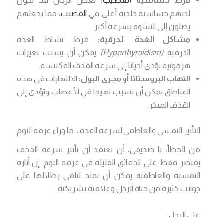
فرط حساسية
القضيب
:
بعض الرجال قد يكون
لديهم حساسية جلدية أعلى في
القضيب
، مما يجعلهم
يصلون إلى النشوة بسرعة أكبر.
مشاكل الغدة الدرقية:
فرط نشاط الغدة
الدرقية
(Hyperthyroidism)
يمكن أن يسبب تغيرات
هرمونية تؤدي أحيانا إلى سرعة القذف المكتسبة.
التهاب البروستاتا أو مجرى البول:
الالتهابات في هذه
المناطق يمكن أن تسبب تهيجا في الأعصاب وتؤدي إلى
القذف المبكر.
التأثير النفسي والعاطفي لسرعة القذف: ما وراء غرفة النوم
من الخطأ، يا صديقي، أن نعتقد أن تأثير سرعة القذف
يقتصر فقط على الدقائق القليلة في غرفة النوم. إن آثاره
النفسية والعاطفية يمكن أن تمتد لتلقي بظلالها على
جوانب كثيرة من حياة الرجل وعلاقته بشريكته.
على الرجل: