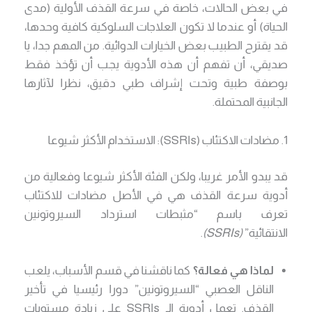
في بعض الحالات، خاصة في سرعة القذف الأولية (مدى
الحياة) أو عندما لا تكون العلاجات السلوكية كافية وحدها،
قد يقترح الطبيب بعض الخيارات الدوائية. من المهم جدا، يا
صديقي، أن تفهم أن هذه الأدوية يجب أن تؤخذ فقط
بوصفة طبية وتحت إشراف طبي دقيق، نظرا لآثارها
الجانبية المحتملة.
1. مضادات الاكتئاب (SSRIs): الاستخدام الأكثر شيوعا
قد يبدو الأمر غريبا، ولكن الفئة الأكثر شيوعا وفعالية من
أدوية سرعة القذف هي في الأصل مضادات للاكتئاب
تعرف باسم “مثبطات استرداد السيروتونين
الانتقائية”
(SSRIs)
.
لماذا هي فعالة؟
كما ناقشنا في قسم الأسباب، يلعب
الناقل العصبي “السيروتونين” دورا رئيسيا في تأخير
القذف. تعمل أدوية الـ SSRIs على زيادة مستويات