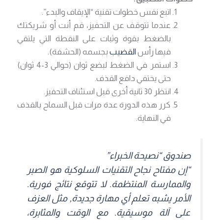
اتبع نفس خطوات تقنية “الإيقاف والبدء”.
عندما تتوقف عن التحفيز، قم أنت أو شريكتك
بالضغط بقوة وثبات على النقطة التي يلتقي
فيها رأس
القضيب
بجسمه (الحشفة).
استمر في الضغط لبضع ثوان (حوالي 3-4 ثوان)
حتى يختفي دافع القذف.
انتظر 30 ثانية أخرى قبل استئناف التحفيز.
كرر هذه الدورة عدة مرات قبل السماح بالقذف
في النهاية.
صندوق “نصيحة الخبراء”
“إن مفتاح نجاح التقنيات السلوكية هو الصبر
والممارسة المنتظمة. لا تتوقع نتائج فورية.
الأمر يشبه تعلم أي مهارة جديدة, مثل العزف
على آلة موسيقية. مع الوقت والمثابرة،