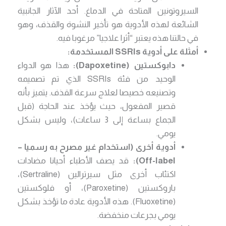
السيروتونين المتاحة في الدماغ. أحد الآثار الجانبية
الشائعة لهذه الأدوية هو تأخير النشوة والقذف، وهو
في حالتنا هذه يعتبر “أثرا علاجيا” مرغوبا فيه.
أمثلة على أدوية SSRIs المستخدمة:
دابوكستين (Dapoxetine):
هذا هو الدواء
الوحيد من فئة SSRIs الذي تم تصميمه
وتصنيعه خصيصا لعلاج سرعة القذف. يتميز بأنه
قصير المفعول، حيث يؤخذ عند الحاجة (قبل
الجماع بساعة إلى 3 ساعات)، وليس بشكل
يومي.
أدوية أخرى (استخدام غير مصرح به رسميا –
Off-label):
قد يصف الأطباء أحيانا مضادات
اكتئاب أخرى مثل سيرترالين (Sertraline)،
باروكستين (Paroxetine)، أو فلوكستين
(Fluoxetine). هذه الأدوية عادة ما تؤخذ بشكل
يومي بجرعات منخفضة.