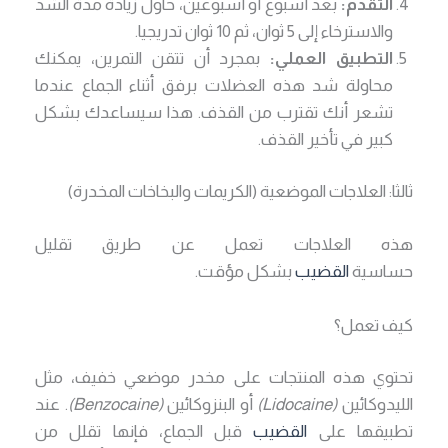
التقدم:
بعد أسبوع أو أسبوعين، حاول زيادة مدة الشد
والاسترخاء إلى 5 ثوان، ثم 10 ثوان تدريجيا.
التطبيق العملي:
بمجرد أن تتقن التمرين، يمكنك
محاولة شد هذه العضلات برفق أثناء الجماع عندما
تشعر أنك تقترب من القذف. هذا سيساعدك بشكل
كبير في تأخير القذف.
ثالثا: العلاجات الموضعية (الكريمات والبخاخات المخدرة)
هذه العلاجات تعمل عن طريق تقليل
حساسية
القضيب
بشكل مؤقت.
كيف تعمل؟
تحتوي هذه المنتجات على مخدر موضعي خفيف، مثل
الليدوكائين
(Lidocaine)
أو البنزوكائين
(Benzocaine)
. عند
تطبيقها على
القضيب
قبل الجماع، فإنها تقلل من