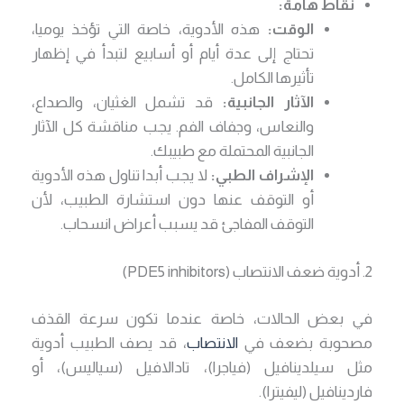
نقاط هامة:
الوقت:
هذه الأدوية، خاصة التي تؤخذ يوميا،
تحتاج إلى عدة أيام أو أسابيع لتبدأ في إظهار
تأثيرها الكامل.
الآثار الجانبية:
قد تشمل الغثيان، والصداع،
والنعاس، وجفاف الفم. يجب مناقشة كل الآثار
الجانبية المحتملة مع طبيبك.
الإشراف الطبي:
لا يجب أبدا تناول هذه الأدوية
أو التوقف عنها دون استشارة الطبيب، لأن
التوقف المفاجئ قد يسبب أعراض انسحاب.
2. أدوية ضعف الانتصاب (PDE5 inhibitors)
في بعض الحالات، خاصة عندما تكون سرعة القذف
مصحوبة بضعف في
الانتصاب
، قد يصف الطبيب أدوية
مثل سيلدينافيل (فياجرا)، تادالافيل (سياليس)، أو
فاردينافيل (ليفيترا).