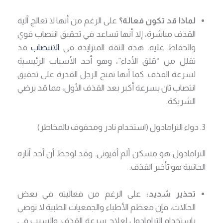
لماذا قد تكون فعالة؟
على الرغم من أنها لا تعالج آلية
القذف مباشرة، إلا أنها تساعد في تحقيق انتصاب قوي
والحفاظ عليه. هذه الثقة المتزايدة في
الانتصاب
قد
تقلل من “قلق الأداء”، وهو أحد الأسباب الرئيسية
لسرعة القذف. كما أنها تمنح الرجل القدرة على تحقيق
انتصاب ثان بسرعة أكبر بعد القذف الأول، مما قد يرضي
الشريكة.
3. دواء الترامادول (استخدام نادر ومحفوف بالمخاطر)
الترامادول هو مسكن ألم أفيوني. وقد لوحظ أن أحد آثاره
الجانبية هو تأخير القذف.
تحذير شديد:
على الرغم من فعاليته في بعض
الحالات، فإن معظم الأطباء والجمعيات الطبية لا توصي
باستخدام الترامادول لعلاج سرعة القذف. والسبب في