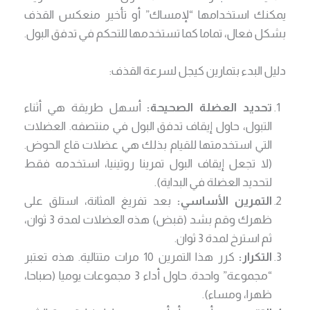
يمكنك استخدامها “لإمساك” أو تأخير منعكس القذف
بشكل فعال، تماما كما تستخدمها للتحكم في تدفق البول.
دليل البدء بتمارين كيجل لسرعة القذف:
تحديد العضلة الصحيحة:
أسهل طريقة هي أثناء
التبول، حاول إيقاف تدفق البول في منتصفه. العضلات
التي استخدمتها للقيام بذلك هي عضلات قاع الحوض.
(لا تجعل إيقاف البول تمرينا روتينيا، استخدمه فقط
لتحديد العضلة في البداية).
التمرين الأساسي:
بعد تفريغ المثانة، استلق على
ظهرك وقم بشد (قبض) هذه العضلات لمدة 3 ثوان،
ثم استرخ لمدة 3 ثوان.
التكرار:
كرر هذا التمرين 10 مرات متتالية. هذه تعتبر
“مجموعة” واحدة. حاول أداء 3 مجموعات يوميا (صباحا،
ظهرا، ومساء).