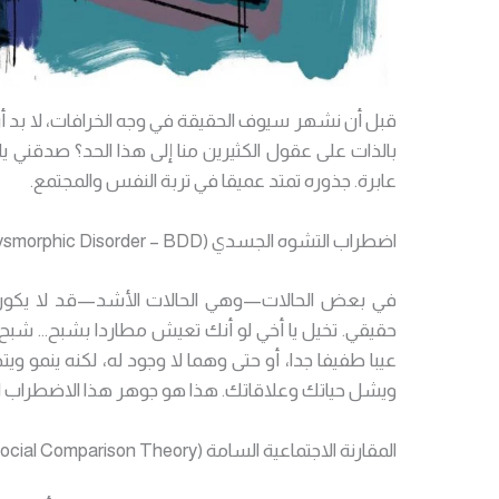
قبل أن نشهر سيوف الحقيقة في وجه الخرافات، لا بد أن
بالذات على عقول الكثيرين منا إلى هذا الحد؟ صدقني ي
عابرة. جذوره تمتد عميقا في تربة النفس والمجتمع.
اضطراب التشوه الجسدي (Body Dysmorphic Disorder – BDD)
في بعض الحالات—وهي الحالات الأشد—قد لا يكون
حقيقي. تخيل يا أخي لو أنك تعيش مطاردا بشبح… شب
عيبا طفيفا جدا، أو حتى وهما لا وجود له، لكنه ينم
ويشل حياتك وعلاقاتك. هذا هو جوهر هذا الاضطراب ال
المقارنة الاجتماعية السامة (Social Comparison Theory)