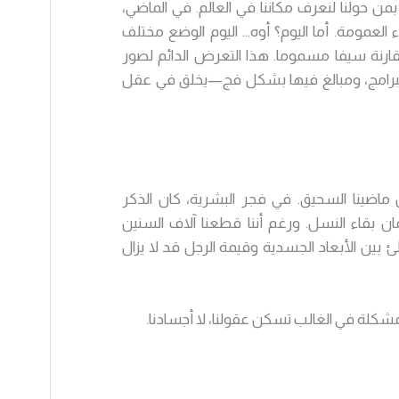
بمن حولنا لنعرف مكاننا في العالم. في الماضي،
 العمومة. أما اليوم؟ أوه… اليوم الوضع مختلف
قارنة سيفا مسموما. هذا التعرض الدائم لصور
ببرامج، ومبالغ فيها بشكل فج—يخلق في عقل
اضينا السحيق. في فجر البشرية، كان الذكر
ن بقاء النسل. ورغم أننا قطعنا آلاف السنين
طئ بين الأبعاد الجسدية وقيمة الرجل قد لا يزال
شكلة في الغالب تسكن عقولنا، لا أجسادنا.