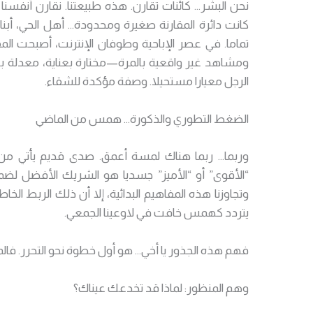
نحن البشر… كائنات تقارن. هذه طبيعتنا. نقارن أنفسنا 
كانت دائرة المقارنة صغيرة ومحدودة… أهل الحي، أبناء
تماما. في عصر الإباحية وطوفان الإنترنت، أصبحت الم
ومشاهد غير واقعية بالمرة—مختارة بعناية، معدلة 
الرجل معيارا مستحيلا. وصفة مؤكدة للشقاء.
الضغط التطوري والذكورة… همس من الماضي
وربما… ربما هناك لمسة أعمق. صدى قديم يأتي من م
“الأقوى” أو “الأميز” جسديا هو الشريك الأفضل لضما
وتجاوزنا هذه المفاهيم البدائية، إلا أن ذلك الربط الخا
يتردد كهمس خافت في لاوعينا الجمعي.
فهم هذه الجذور يا أخي… هو أول خطوة نحو التحرر. فالم
وهم المنظور: لماذا قد تخدعك عيناك؟