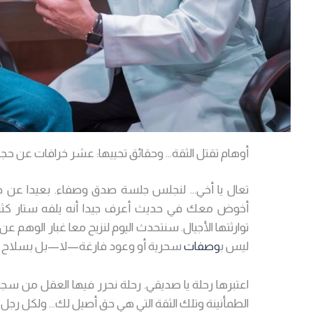
أوهام تقتل الثقة… وحقائق تحييها: عشر خرافات عن حج
تعال يا أخي… لنجلس جلسة صدق وصفاء. بعيدا عن ضج
أخوض معك في حديث أعرف جيدا أنه يلفه ستار كثيف
توارثتها الأجيال. سنتحدث اليوم لنزيح معا غبار الوهم عن 10 خرافات شائعة عن
ليس ب
وصفات
سحرية أو وعود فارغة—لا—بل بسلاح وا
اعتبرها رحلة يا صديقي. رحلة نحرر فيها العقل من سجن
الطمأنينة وتلك الثقة التي هي حق أصيل لك… ولكل رجل.