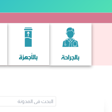
خطي
لى
لمحتوى
البح