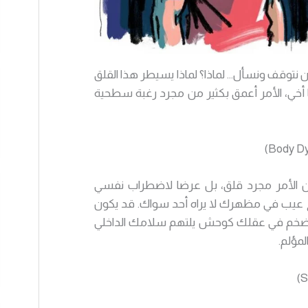
 نتوقف ونسأل… لماذا؟ لماذا يسيطر هذا القلق
ا أخي، الأمر أعمق بكثير من مجرد رغبة سطحية
 الأمر مجرد قلق، بل عرضا لاضطراب نفسي
ح عيب في مظهرك لا يراه أحد سواك. قد يكون
و ويتضخم في عقلك كوحش يلتهم سلامك الداخلي
مؤلم.