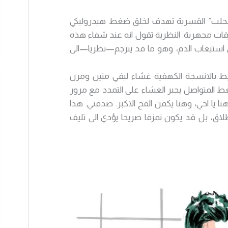
لحلب” القسرية تهدف لخلق ضغط هيدروليكي
زقات مجهرية. النظرية تقول انه عند شفاء هذه
ى استيعاب الدم، وهو ما قد يترجم—نظريا—الى
ط بالانسجة الكهفية غشاء ليفي متين ومرن
غط المتواصل يجبر الغشاء على التمدد مع مرور
ا يا اخي، وهنا يكمن الفخ الاكبر. صدقني. هذا
لاق، بل قد يكون تمزقا صريحا يؤدي الى تليف