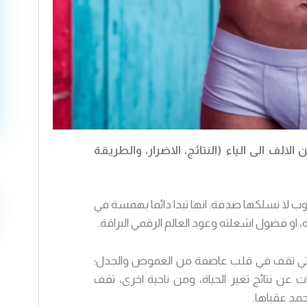
ن جيليس (Jelqing): دليلك النهائي 2025 من الالف الى الياء (النتائج، الاضرار، والطريقة
دروب لا نسلكها صدفة. انها تبدا دائما بهمسة في
 او فضول اشعلته وعود العالم الرقمي البراقة.
 التي تقف في قلب عاصفة من الغموض والجدل؛
ن نتائج تغير الحياة، ومن ناحية اخرى، تقف
مد عقباها.