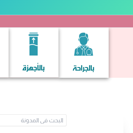
خطي
لى
لمحتوى
البح