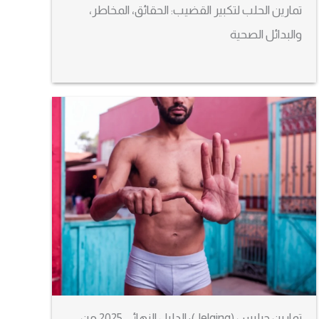
تمارين الحلب لتكبير القضيب: الحقائق، المخاطر،
والبدائل الصحية
تمارين جيليس (Jelqing): الدليل النهائي 2025 من