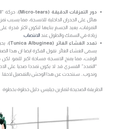
دور التمزقات الدقيقة (Micro-tears):
حركة “ا
هائل على الجدران الداخلية للانسجة، مما يسبب تم
التمزقات، يعيد الجسم بناءها لتكون اكثر قدرة عل
زيادة في السمك والطول عند
الانتصاب
.
تمدد الغشاء الغائر (Tunica Albuginea):
يحي
يسمى الغشاء الغائر. تقول الفكرة ايضا ان هذا الض
الوقت، مما يمنح الانسجة مساحة اكبر للنمو. لكن هن
“التمدد” القسري قد لا يكون تمددا صحيا على الاط
وندوب… سنتحدث عن هذا الوحش بالتفصيل لاحقا.
الطريقة الصحيحة لتمارين جيليس: دليل خطوة بخطوة