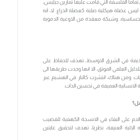
اما الفلسفة التي قامت عليها تمارين جيليس،
ليس عضلة هيكلية صلبة كعضلة الذراع. لا، انه
الحساسية، وشبكة معقدة من الاوعية الدموية
قديمة في الشرق الاوسط، تهدف للحفاظ على
لدليل العلمي الموثق، الا انها وجدت طريقها الى
نيات. ومن هناك، انتشرت كالنار في الهشيم عبر
ة الانسانية العميقة في تحسين الذات.
مل؟
لدم على البقاء في الانسجة الكهفية للقضيب
الالية العنيفة، نظريا، تهدف لتحقيق غايتين