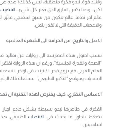
واشد قوة. تبدو فكرة منطقية، اليس كذلك؟ هذه هي تم
لكن… وهنا يكمن الفارق الذي يغير كل شيء…
القضيب
عالم اخر تماما، عالم مكون من نسيج اسفنجي فائق 
والاعصاب الدقيقة التي لا تقدر بثمن.
الاصل والتاريخ: من الخرافة الى الشهرة العالمية
تنسب اصول هذه الممارسة الى روايات عن تقاليد 
“الصحة والقدرة الجنسية”. ورغم ان هذه الرواية تفتقر ل
العالم الغربي مع بزوغ فجر الانترنت في اواخر التسعي
المنتديات ومواقع “التكبير الطبيعي”، مستغلة تلك الرغب
الاساس النظري: كيف يفترض لهذه التقنية ان تع
الفكرة في ظاهرها تبدو بسيطة بشكل خادع: اجبار ا
بضغط يتجاوز ما يحدث في
الانتصاب
الطبيعي. هذه 
اساسيتين: