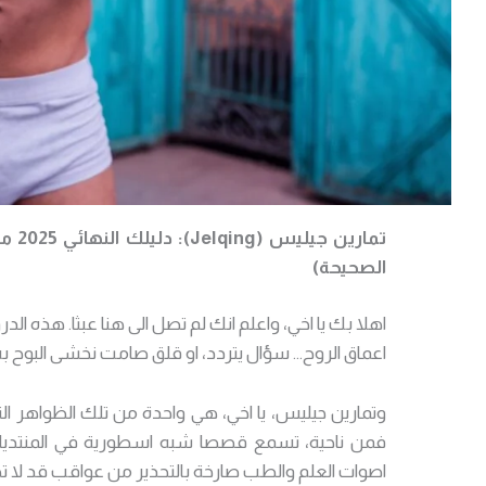
تماري
الصحيحة)
اهلا بك يا اخي، واعلم انك لم تصل الى هنا عبثا. هذه ال
اعماق الروح… سؤال يتردد، او قلق صامت نخشى البوح به،
وتمارين جيليس، يا اخي، هي واحدة من تلك الظواهر
فمن ناحية، تسمع قصصا شبه اسطورية في المنتديات ع
اصوات العلم والطب صارخة بالتحذير من عواقب قد لا تح