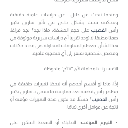
وعندما نبحث عن دليل… عن دراسات علمية حقيقية
ومحكمة تبحث بشكل خاص في تأثير تمارين تكبير
رأس
القضيب
على حجم الحشفة، ماذا نجد؟ نجد فراغا.
صمتا مطبقا. لا توجد تقريبا أي دراسات سريرية موثوقة في
هذا الشأن. معظم المعلومات المتداولة هي مجرد حكايات
وقصص شخصية تفتقر إلى أي منهجية علمية.
التفسيرات المحتملة لأي “نتائج” ملحوظة
إذًا، ماذا لو أقسم أحدهم أنه لاحظ تغييرات طفيفة في
مظهر رأس قضيبه بعد ممارسة ما يسمى بـ تمارين تكبير
رأس
القضيب
؟ حسنًا، قد تكون هذه التغييرات مؤقتة أو
ناتجة عن عوامل أخرى تمامًا:
التورم المؤقت:
التدليك أو الضغط المتكرر على