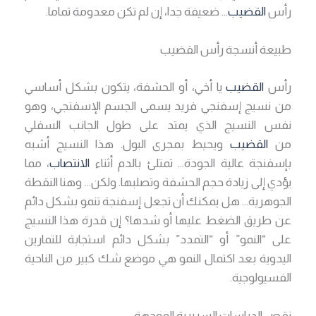
رأس
القضيب
… ضعيفة جدا، إن لم تكن معدومة تماما.
طبيعة أنسجة رأس القضيب
رأس
القضيب
يا أخي، أو الحشفة، يتكون بشكل أساسي
من نسيج إسفنجي فريد يسمى الجسم الإسفنجي، وهو
نفس النسيج الذي يمتد على طول الجانب السفلي
من
القضيب
ويحيط بمجرى البول. هذا النسيج أشبه
بإسفنجة عالية الجودة… تمتلئ بالدم أثناء
الانتصاب
، مما
يؤدي إلى زيادة حجم الحشفة وتصلبها. ولكن… وهنا النقطة
الجوهرية… هل يمكنك أن تجعل إسفنجة تنمو بشكل دائم
عن طريق الضغط عليها أو شدها؟ إن قدرة هذا النسيج
على “النمو” أو “التمدد” بشكل دائم استجابة للتمارين
اليدوية بعد اكتمال النمو هي موضع شك كبير من الناحية
الفسيولوجية.
نقص الدراسات السريرية الموجهة