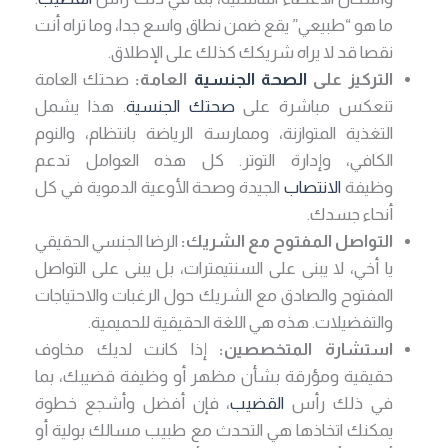
ما هو “طبيعي” يقع ضمن نطاق واسع جدا، وما تراه أنت
نقصا قد لا يراه شريكك كذلك على الإطلاق.
التركيز على
الصحة الجنسية
العامة:
صحتك العامة
تنعكس مباشرة على
صحتك الجنسية
. هذا يشمل
التغذية المتوازنة، وممارسة الرياضة بانتظام، والنوم
الكافي، وإدارة التوتر. كل هذه العوامل تدعم
وظيفة
الانتصاب
الجيدة وصحة الأوعية الدموية في كل
أنحاء جسدك.
التواصل المفتوح مع الشريك:
الرضا الجنسي الحقيقي
يا أخي، لا يبنى على السنتيمترات، بل يبنى على التواصل
المفتوح والصادق مع الشريك حول الرغبات والاحتياجات
والتفضيلات. هذه هي اللغة الحقيقية للحميمية.
استشارة المتخصصين:
إذا كانت لديك مخاوف
حقيقية ومؤرقة بشأن مظهر أو وظيفة قضيبك، بما
في ذلك رأس
القضيب
، فإن أفضل وأشجع خطوة
يمكنك اتخاذها هي التحدث مع طبيب مسالك بولية أو