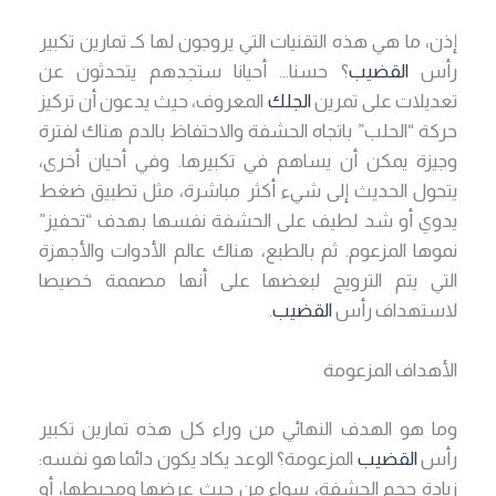
إذن، ما هي هذه التقنيات التي يروجون لها كـ تمارين تكبير
رأس
القضيب
؟ حسنا… أحيانا ستجدهم يتحدثون عن
تعديلات على تمرين
الجلك
المعروف، حيث يدعون أن تركيز
حركة “الحلب” باتجاه الحشفة والاحتفاظ بالدم هناك لفترة
وجيزة يمكن أن يساهم في تكبيرها. وفي أحيان أخرى،
يتحول الحديث إلى شيء أكثر مباشرة، مثل تطبيق ضغط
يدوي أو شد لطيف على الحشفة نفسها بهدف “تحفيز”
نموها المزعوم. ثم بالطبع، هناك عالم الأدوات والأجهزة
التي يتم الترويج لبعضها على أنها مصممة خصيصا
لاستهداف رأس
القضيب
.
الأهداف المزعومة
وما هو الهدف النهائي من وراء كل هذه تمارين تكبير
رأس
القضيب
المزعومة؟ الوعد يكاد يكون دائما هو نفسه:
زيادة حجم الحشفة، سواء من حيث عرضها ومحيطها، أو