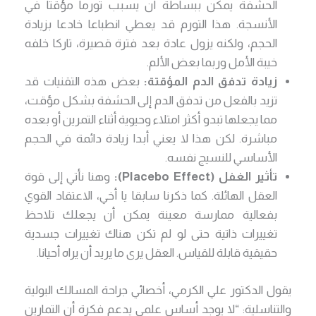
الحشفة يمكن ببساطة أن يسبب تورما مؤقتا في
الأنسجة. هذا التورم قد يعطي انطباعا خادعا بزيادة
الحجم، ولكنه يزول عادة بعد فترة قصيرة، تاركا خلفه
خيبة الأمل وربما بعض الألم.
زيادة تدفق الدم المؤقتة:
بعض هذه التقنيات قد
تزيد بالفعل من تدفق الدم إلى الحشفة بشكل مؤقت،
مما يجعلها تبدو أكثر امتلاء وحيوية أثناء التمرين أو بعده
مباشرة. لكن هذا لا يعني أبدا زيادة دائمة في الحجم
الأساسي للنسيج نفسه.
تأثير الغفل (Placebo Effect):
وهنا نأتي إلى قوة
العقل الهائلة. كما ذكرنا سابقا يا أخي، الاعتقاد القوي
بفعالية ممارسة معينة يمكن أن يجعلك تلاحظ
تغييرات ذاتية حتى لو لم تكن هناك تغييرات جسدية
حقيقية قابلة للقياس. العقل يرى ما يريد أن يراه أحيانا.
يقول الدكتور علي الكرمي، أخصائي جراحة المسالك البولية
والتناسلية: “لا يوجد أساس علمي يدعم فكرة أن التمارين