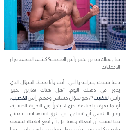
هل هناك تمارين تكبير رأس القضيب؟ كشف الحقيقة وراء
الادعاءات
دعنا نتحدث بصراحة يا أخي… أنت وأنا فقط. السؤال الذي
يدور في ذهنك اليوم، “هل هناك تمارين تكبير
رأس
القضيب
؟”، هو سؤال حساس ومهم. رأس
القضيب
،
أو ما يعرف بالحشفة، جزء لا يتجزأ من التجربة الجنسية،
ومن الطبيعي أن تتساءل عن طرق استهدافه. مهمتي
هنا ليست أن أبيعك وهما، بل أن أضع أمامك الحقيقة
واضحة كالشمس، وأن نفصل معا بين ما هو علمي… وما