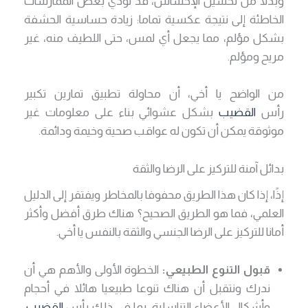
وبدلا من تحسين الإحساس، قد تؤدي بعض الممارسات
الخاطئة إلى نتيجة عكسية تماما: زيادة حساسية الحشفة
بشكل مؤلم، مما يجعل أي لمس، حتى اللطيف منه، غير
مريح ومؤلم.
من الواضح يا أخي، أن محاولة تطبيق تمارين تكبير
رأس
القضيب
بشكل عشوائي بناء على معلومات غير
موثوقة يمكن أن تكون له عواقب صحية وخيمة ودائمة.
بدائل آمنة للتركيز على الرضا والثقة
إذًا، إذا كان هذا الطريق محفوفا بالمخاطر ويفتقر إلى الدليل
العلمي، فما هو الطريق الصحيح؟ هناك طرق أفضل وأكثر
أمانا للتركيز على الرضا الجنسي والثقة بالنفس يا أخي.
قبول التنوع الطبيعي:
الخطوة الأولى والأهم هي أن
ندرك ونتقبل أن هناك تنوعا طبيعيا هائلا في أحجام
وأشكال الأعضاء التناسلية، بما في ذلك رأس
القضيب
.