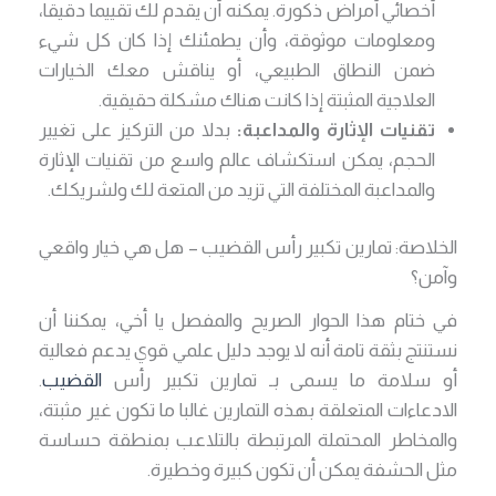
أخصائي أمراض ذكورة. يمكنه أن يقدم لك تقييما دقيقا،
ومعلومات موثوقة، وأن يطمئنك إذا كان كل شيء
ضمن النطاق الطبيعي، أو يناقش معك الخيارات
العلاجية المثبتة إذا كانت هناك مشكلة حقيقية.
تقنيات الإثارة والمداعبة:
بدلا من التركيز على تغيير
الحجم، يمكن استكشاف عالم واسع من تقنيات الإثارة
والمداعبة المختلفة التي تزيد من المتعة لك ولشريكك.
الخلاصة: تمارين تكبير رأس القضيب – هل هي خيار واقعي
وآمن؟
في ختام هذا الحوار الصريح والمفصل يا أخي، يمكننا أن
نستنتج بثقة تامة أنه لا يوجد دليل علمي قوي يدعم فعالية
أو سلامة ما يسمى بـ تمارين تكبير رأس
القضيب
.
الادعاءات المتعلقة بهذه التمارين غالبا ما تكون غير مثبتة،
والمخاطر المحتملة المرتبطة بالتلاعب بمنطقة حساسة
مثل الحشفة يمكن أن تكون كبيرة وخطيرة.