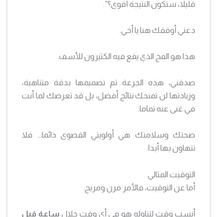
قليلا، ستكون النتيجة أقوى؟”.
دعني أوقفك هنا يا أخي.
هذا هو الفخ الذي يقع فيه الكثيرون للأسف.
صدقني، هذه الجرعة تم تصميمها بدقة متناهية،
وزيادتها لن تمنحك نتائج أفضل، بل قد تعرضك لما أنت
في غنى عنه تماما.
صحتك وسلامتك هي أولويتي القصوى دائما… فلا
تتهاون بها أبدا.
التوقيت المثالي
أما عن التوقيت، فالأمر مرن ومريح.
أنسب وقت لتناوله هو في أي وقت خلال
ساعة قبل