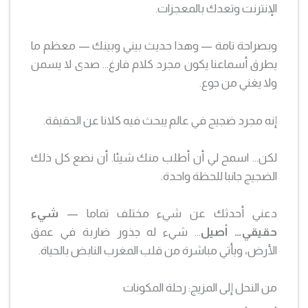
الإنترنت وتعدك بالمعجزات.
وبصراحة تامة — وهذا حديث بيني وبينك — معظم ما
يطرق أسماعنا يكون مجرد كلام فارغ… صدى لا يسمن
ولا يغني من جوع.
إنه مجرد ضجيج في عالم يبحث فيه كلانا عن الحقيقة.
لكن… اسمح لي أن أطلب منك شيئا. أن نضع كل ذلك
الضجيج جانبا للحظة واحدة.
دعني أحدثك عن شيء مختلف تماما —
شيء
حقيقي… أصيل
… شيء له جذور ضاربة في عمق
الأرض، ويأتي مباشرة من قلب المغرب النابض بالحياة.
من النحل إلى المزيج: رحلة المكونات