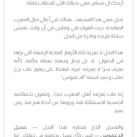
أريدك أن تسافر معي بخيالك الآن، للحظات قليلة.
تخيل معي هذا المشهد… هناك، في أعالي جبال المغرب
الصامدة، حيث الهواء نقي وقاس في آن واحد، تعيش
سلالة فريدة ونادرة من النحل.
هذا النحل لا تغريه تلك الأزهار العادية الرقيقة التي نراها
في الحقول… لا. بل يختار وجهته بعناية فائقة، كأنه
يعرف سرا لا يعرفه غيره، ليهبط على زهور نبات بري
صلب وعنيد اسمه “الدغموس”.
إنه نبات يعرفه أهل المغرب جيدا… ويثقون بخصائصه
الجنسية الاستثنائية ثقة ورثوها عن أجدادهم منذ زمن
بعيد.
والعسل الذي يقطره هذا النحل —
عسل
الدغموس
— ليس كأي عسل تذوقته في حياتك… إنه