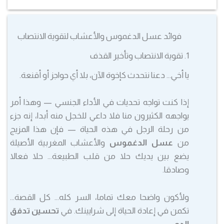
فوائد عسل الدغموس والأعشاب لتقوية الانتصاب
1. تقوية الانتصاب وتأخير القذف
يا أخي… دعنا نتحدث كإخوة الآن، بلا أي حواجز أو أقنعة.
إذا كنت تواجه تحديات في الأداء الجنسي — وهذا أمر
يواجهه الكثيرون منا فلا داعي للخجل منه أبدا، إنه جزء
من رحلة الرجل في هذه الحياة — فإن هذا المزيج
من
عسل الدغموس
والأعشاب المغربية الأصيلة
يضع بين يديك حلا من قلب الطبيعة… حلا فعالا
وصادقا.
ولأكون واضحا معك تماما، السر كله… كل القصة…
تكمن في إعادة الحياة إلى شرايينك. في
تحسين تدفق