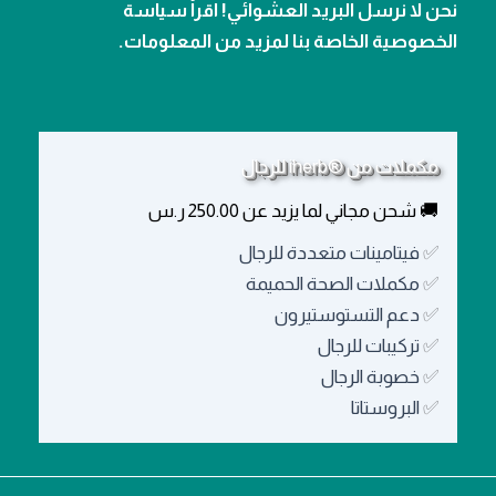
نحن لا نرسل البريد العشوائي! اقرأ سياسة
الخصوصية الخاصة بنا لمزيد من المعلومات.
مكملات من ®iherb للرجال
🚚 شحن مجاني لما يزيد عن 250.00 ر.س
✅
فيتامينات متعددة للرجال
✅
مكملات الصحة الحميمة
✅
دعم التستوستيرون
✅
تركيبات للرجال
✅
خصوبة الرجال
✅
البروستاتا