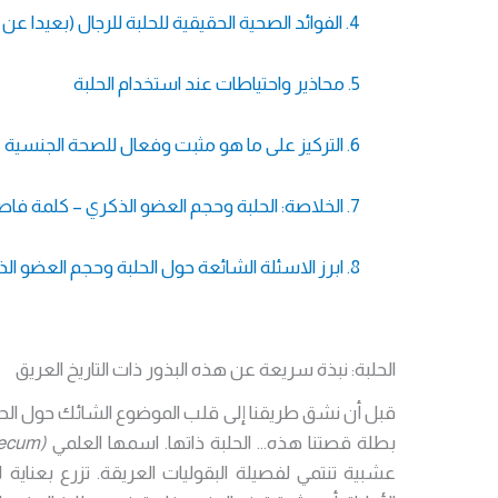
4. الفوائد الصحية الحقيقية للحلبة للرجال (بعيدا عن خرافة تكبير الحجم)
5. محاذير واحتياطات عند استخدام الحلبة
6. التركيز على ما هو مثبت وفعال للصحة الجنسية
7. الخلاصة: الحلبة وحجم العضو الذكري – كلمة فاصلة
8. ابرز الاسئلة الشائعة حول الحلبة وحجم العضو الذكري
الحلبة: نبذة سريعة عن هذه البذور ذات التاريخ العريق
قبل أن نشق طريقنا إلى قلب الموضوع الشائك حول الح
بطلة قصتنا هذه… الحلبة ذاتها. اسمها العلمي
(Trigonella foenum-graecum)
عشبية تنتمي لفصيلة البقوليات العريقة. تزرع بعناية 