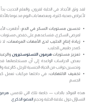
لقد وثق الأجداد في الحلبة لقرون، والعلم الحديث 
لأغراض صحية كثيرة، وبعضها بات اليوم مدعوما بالأدلة
تحسين مستويات السكر في الدم:
أظهرت الأبحا
لمرضى السكري، فتساعدهم على خفض مستويات ال
زيادة إنتاج الحليب لدى الأمهات المرضعات:
لا ت
كمدر طبيعي للحليب.
تعزيز مستويات
هرمون التستوستيرون
والرغبة
بعض الدراسات الواعدة إلى أن مستخلصاتها ق
وتحسين جوانب من الحياة الجنسية للرجل، كالرغبة والأ
تخفيف الالتهابات:
في داخلها مركبات تعمل كب
الجسم.
هذه الفوائد بالذات — خاصة تلك التي تلامس
هرمون
التساؤل حول علاقة الحلبة وحجم
العضو الذكري
.