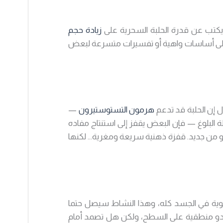
تب عن قدرة الحلبة السحرية على
زيادة حجم
تكز على أساسات واهية أو تفسيرات متسرعة لبعض
 إن الحلبة قد تدعم
هرمون التستوستيرون
—
البلوغ — فإن البعض يقفز إلى استنتاج مفاده
نمو من جديد. قفزة ذهنية سريعة ومغرية… لكنها
دموية في الجسد كله، وهذا النشاط سيصل حتما
ة تبدو منطقية على السطح، ولكن هل تصمد أمام