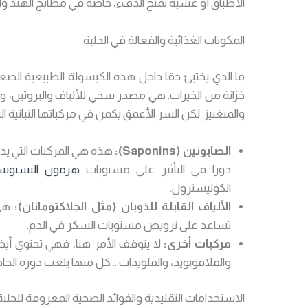
الأطباق أو عشبة تمنح الدفء، خاصة في مطابخ الهند وا
المكونات الغذائية والفعالة في الحلبة
ما الذي يختبئ حقا داخل هذه الكبسولة الطبيعية الصغ
خزانة من الخيرات. هي مصدر سخي للألياف والبروتين، و
والمنغنيز. لكن السر الأعمق يكمن في مركباتها النباتية 
الصابونين (Saponins):
هذه هي المركبات التي يدور
دورا في التأثير على مستويات
هرمون التستوست
الكوليسترول.
الألياف القابلة للذوبان (مثل الجلاكتومانان):
هي 
تساعد على ترويض مستويات السكر في الدم.
مركبات أخرى:
لا يتوقف الأمر هنا، فهي تحتوي أيض
والفلافونويد، والقلويدات… كل منها يلعب دوره الخ
الاستخدامات التقليدية والفوائد الصحية المعروفة للحلبة