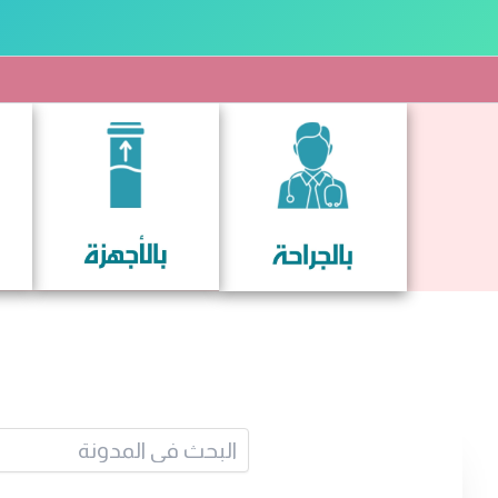
خطي
لى
لمحتوى
البح