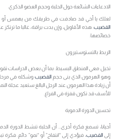
الادعاءات الشائعة حول الحلبة وحجم العضو الذكري
لعلك يا أخي قد صادفت في طريقك من يهمس أو يك
القضيب
. هذه الأقاويل، وإن بدت براقة، غالبا ما تر
خصائصها:
الربط بالتستوستيرون
تخيل معي المنطق البسيط: بما أن بعض الدراسات تقول
وهو الهرمون الذي بنى حجم
القضيب
وشكله في مرحلة 
أن زيادة هذا الهرمون عند الرجل البالغ ستعيد عجلة ال
للأسف قد تكون قفزة في الفراغ.
تحسين الدورة الدموية
أحيانا، تسمع فكرة أخرى… أن الحلبة تنشط الدورة ال
إلى
القضيب
، فيؤدي إلى “انتفاخ” أو “نمو” دائم. فكر