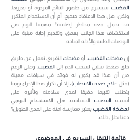
القضيب
سيسرع من ظهور النتائج المرجوة أو يعززها.
ولكن، هل هذا الاعتقاد صحيح، أم أن الاستخدام المتكرر
قد يحمل معه مخاطر إضافية؟ مهمتنا اليوم هي
استكشاف هذا الجانب بعمق، وتقديم إجابة مبنية على
التوصيات الطبية والأدلة المتاحة.
إن
مضخات القضيب
، أو
مضخات
التفريغ، تعمل عن طريق
خلق ضغط سلبي لسحب الدم إلى
القضيب
. وعلى الرغم
من أن هذا قد يكون له فوائد في سياقات معينة
(مثل
علاج ضعف الانتصاب
)، إلا أن تكرار هذا الإجراء يوميا
يتطلب تقييما دقيقا لمدى سلامته وتأثيره على
أنسجة
القضيب
الحساسة. هل
الاستخدام اليومي
ل
مضخة القضيب
يعتبر ممارسة آمنة على المدى الطويل؟
دعنا نحلل ذلك.
قائمة التنقل السريع في الموضوع: