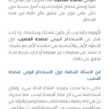
طبيا، ويحمل مخاطر متزايدة لحدوث أضرار جسدية دون
دليل علمي قوي على تحقيق نتائج دائمة تبرر هذه
المخاطر.
الأولوية دائما يجب أن تكون لصحتك وسلامتك. إذا كنت
تفكر في
الاستخدام اليومي ل
مضخة القضيب
، فإن
الخطوة الأولى والأساسية هي مناقشة الأمر مع طبيبك.
لا تعتمد على معلومات غير موثوقة أو تجارب فردية قد لا
تنطبق على حالتك.
ابرز الاسئلة الشائعة حول الاستخدام اليومي لمضخة
القضيب
يا اخي، دعنا نتحدث بصراحة. امتلاك الاداة شيء… واتقان
استخدامها شيء اخر تماما. المضخة ليست عصا سحرية،
بل هي اداة رياضية دقيقة تتطلب فهما وصبرا والتزاما. في
هذا القسم، سنتحدث عن “الاستخدام اليومي”—ماذا يعني