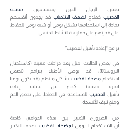
بعض الرجال الذين يستخدمون
مضخة
القضيب
كعلاج
لضعف الانتصاب
قد يجدون أنفسهم
بحاجة إلى استخدامها بشكل يومي أو شبه يومي للحفاظ
على قدرتهم على ممارسة النشاط الجنسي.
برامج “إعادة تأهيل القضيب”
في بعض الحالات، مثل بعد جراحات معينة (كاستئصال
البروستاتا)، قد يوصي الأطباء ببرامج تتضمن
استخدام
مضخة القضيب
بشكل منتظم (قد يكون يوميا
لفترة معينة) كجزء من عملية إعادة
تأهيل
القضيب
للمساعدة في الحفاظ على تدفق الدم
ومنع تليف الأنسجة.
من الضروري التمييز بين هذه الدوافع، خاصة
أن
الاستخدام اليومي ل
مضخة القضيب
بهدف التكبير